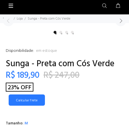
Home
Loja
Sunga - Preta com Cós Verde
Disponibilidade:
em estoque
Sunga - Preta com Cós Verde
R$ 189,90
R$ 247,00
23% OFF
Calcular frete
Tamanho:
M