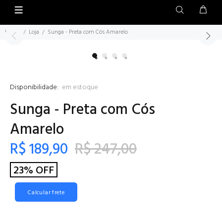
Home
Loja
Sunga - Preta com Cós Amarelo
Disponibilidade:
em estoque
Sunga - Preta com Cós
Amarelo
R$ 189,90
R$ 247,00
23% OFF
Calcular frete