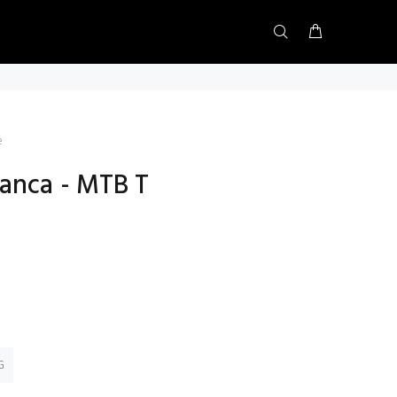
e
ranca - MTB T
G