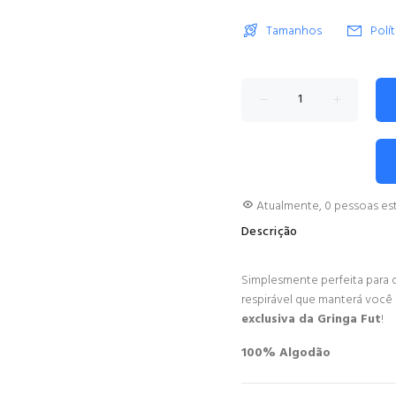
Tamanhos
Polí
Atualmente,
0
pessoas es
Descrição
Simplesmente perfeita para q
respirável que manterá você 
exclusiva da Gringa Fut
!
100% Algodão