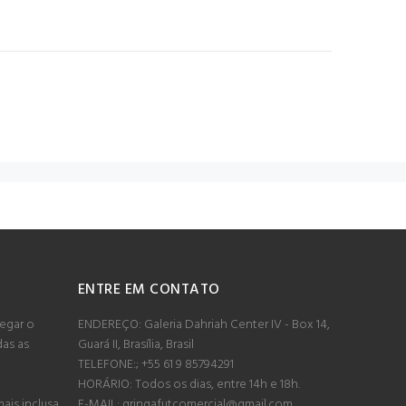
ENTRE EM CONTATO
egar o
ENDEREÇO: Galeria Dahriah Center IV - Box 14,
das as
Guará II, Brasília, Brasil
TELEFONE:; +55 61 9 85794291
HORÁRIO: Todos os dias, entre 14h e 18h.
ais inclusa
E-MAIL:
gringafutcomercial@gmail.com