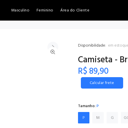
Masculino
Feminino
Área do Cliente
Disponibilidade:
em estoqu
Camiseta - B
R$ 89,90
Calcular frete
Tamanho:
P
P
M
G
G