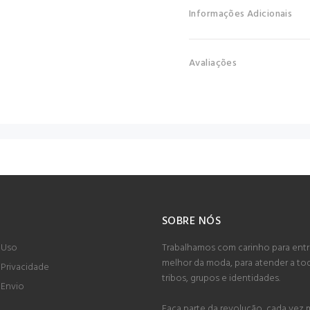
Informações Adicionais
Avaliações
SOBRE NÓS
 Uso
Trabalhamos com carinho para entr
melhor da moda, para atender a to
 Privacidade
tribos, grupos e identidades.
 Envio
Faça parte da revolução, cada vez m