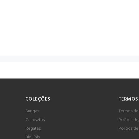
COLEÇÕES
TERMOS
Sungas
Termos de
Camisetas
Política de
Regatas
Política de
Biquínis